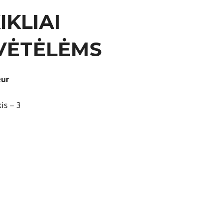
IKLIAI
VĖTĖLĖMS
eur
is – 3