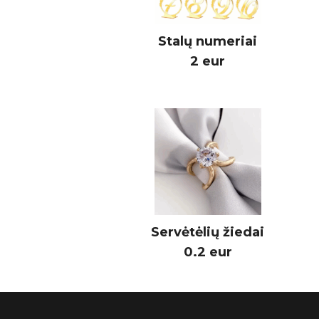
Stalų numeriai
2 eur
Servėtėlių žiedai
0.2 eur